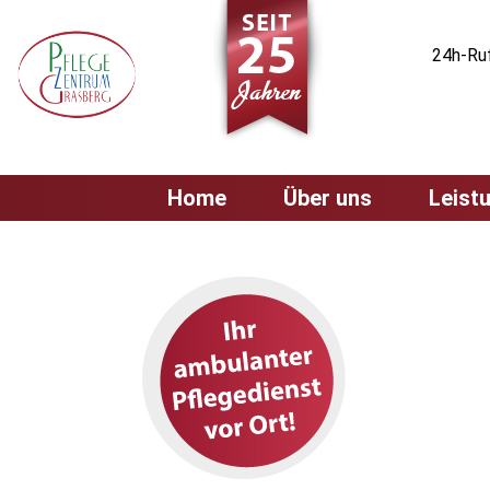
24h-Ruf
Home
Über uns
Leist
Behandlungspfleg
Leistungsübersich
Grundpflegerische
Versorgung
Hauswirtschaftlic
Versorgung