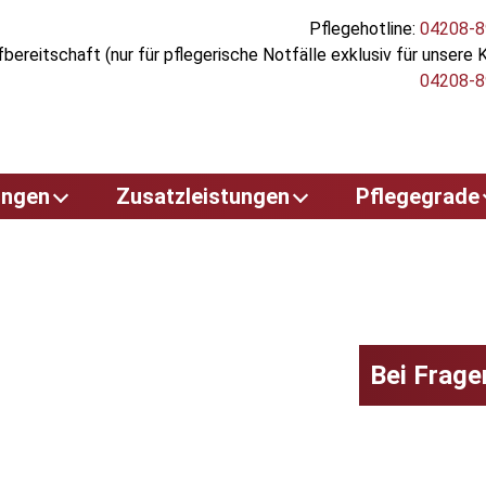
Pflegehotline:
04208-8
bereitschaft (nur für pflegerische Notfälle exklusiv für unsere 
04208-8
ungen
Zusatzleistungen
Pflegegrade
e
Verhinderungspflege
Pflegegrad 1
t
Pflegehilfsmittel
Pflegegrad 2
Entlastungsleistungen
Pflegegrad 3
Bei Frage
Wohnumfeldverbessern
Pflegegrad 4
he
de Maßnahmen
Pflegegrad 5
Kurzzeitpflege