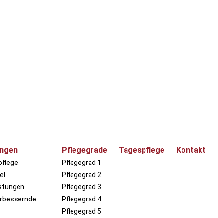
ungen
Pflegegrade
Tagespflege
Kontakt
pflege
Pflegegrad 1
el
Pflegegrad 2
istungen
Pflegegrad 3
rbessernde
Pflegegrad 4
Pflegegrad 5