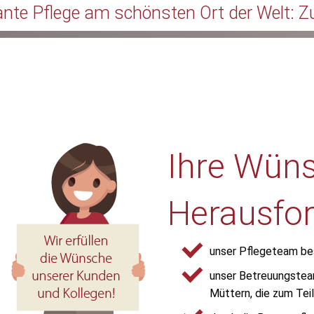
nte Pflege am schönsten Ort der Welt: Z
unkt
ende
Ihre Wüns
nderen
Herausfo
unser Pflegeteam bes
unser Betreuungstea
Müttern, die zum Tei