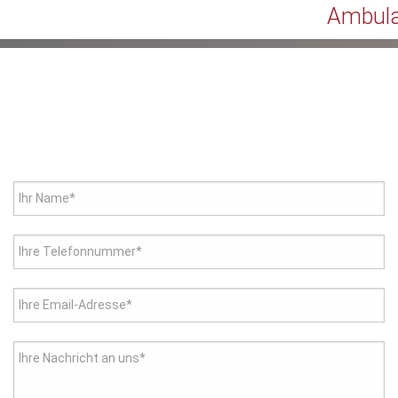
Ambula
Diabetes Schwerp
Palliativ Care
Kostenlose
Pflegeberatung
Allgemeine berat
Dienste
Ihr Name*
Vermittlung von a
Serviceleistungen
Ihre Telefonnummer*
Ihre Email-Adresse*
Ihre Nachricht an uns*